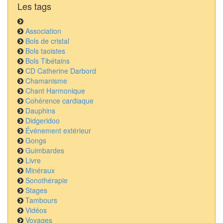
Les tags
Association
Bols de cristal
Bols taoistes
Bols Tibétains
CD Catherine Darbord
Chamanisme
Chant Harmonique
Cohérence cardiaque
Dauphins
Didgeridoo
Événement extérieur
Gongs
Guimbardes
Livre
Minéraux
Sonothérapie
Stages
Tambours
Vidéos
Voyages