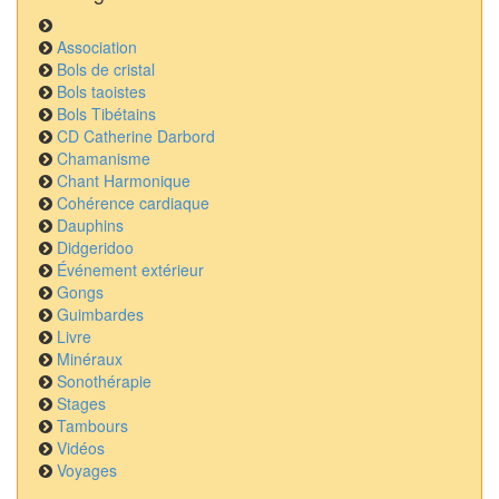
Association
Bols de cristal
Bols taoistes
Bols Tibétains
CD Catherine Darbord
Chamanisme
Chant Harmonique
Cohérence cardiaque
Dauphins
Didgeridoo
Événement extérieur
Gongs
Guimbardes
Livre
Minéraux
Sonothérapie
Stages
Tambours
Vidéos
Voyages