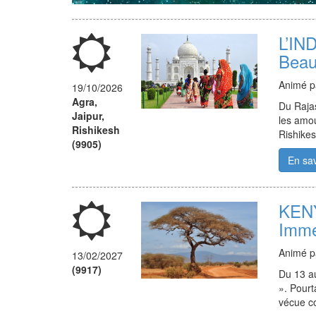
L’IN
Beau
Animé 
19/10/2026
Agra,
Du Rajas
Jaipur,
les amou
Rishikesh
Rishikes
(9905)
En sav
KEN
Imme
Animé 
13/02/2027
(9917)
Du 13 au
». Pourt
vécue co