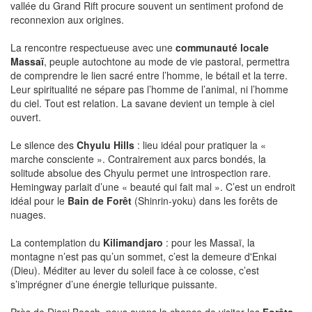
vallée du Grand Rift procure souvent un sentiment profond de
reconnexion aux origines.
La rencontre respectueuse avec une
communauté locale
Massaï
, peuple autochtone au mode de vie pastoral, permettra
de comprendre le lien sacré entre l’homme, le bétail et la terre.
Leur spiritualité ne sépare pas l’homme de l’animal, ni l’homme
du ciel. Tout est relation. La savane devient un temple à ciel
ouvert.
Le silence des
Chyulu Hills
: lieu idéal pour pratiquer la «
marche consciente ». Contrairement aux parcs bondés, la
solitude absolue des Chyulu permet une introspection rare.
Hemingway parlait d’une « beauté qui fait mal ». C’est un endroit
idéal pour le
Bain de Forêt
(Shinrin-yoku) dans les forêts de
nuages.
La contemplation du
Kilimandjaro
: pour les Massaï, la
montagne n’est pas qu’un sommet, c’est la demeure d'Enkai
(Dieu). Méditer au lever du soleil face à ce colosse, c’est
s’imprégner d’une énergie tellurique puissante.
Près de Diani Beach, nous avons la chance de visiter les
Forêts