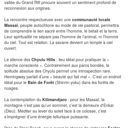
vallée du Grand Rift procure souvent un sentiment profond de
reconnexion aux origines.
La rencontre respectueuse avec une
communauté locale
Massaï
, peuple autochtone au mode de vie pastoral, permettra
de comprendre le lien sacré entre l’homme, le bétail et la terre.
Leur spiritualité ne sépare pas l’homme de l’animal, ni l’homme
du ciel. Tout est relation. La savane devient un temple à ciel
ouvert.
Le silence des
Chyulu Hills
: lieu idéal pour pratiquer la «
marche consciente ». Contrairement aux parcs bondés, la
solitude absolue des Chyulu permet une introspection rare.
Hemingway parlait d’une « beauté qui fait mal ». C’est un endroit
idéal pour le
Bain de Forêt
(Shinrin-yoku) dans les forêts de
nuages.
La contemplation du
Kilimandjaro
: pour les Massaï, la
montagne n’est pas qu’un sommet, c’est la demeure d'Enkai
(Dieu). Méditer au lever du soleil face à ce colosse, c’est
s’imprégner d’une énergie tellurique puissante.
Près de Diani Beach, nous avons la chance de visiter les
Forêts