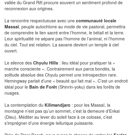
vallée du Grand Rift procure souvent un sentiment profond de
reconnexion aux origines.
La rencontre respectueuse avec une
communauté locale
Massaï
, peuple autochtone au mode de vie pastoral, permettra
de comprendre le lien sacré entre l’homme, le bétail et la terre.
Leur spiritualité ne sépare pas l’homme de l’animal, ni l’homme
du ciel. Tout est relation. La savane devient un temple à ciel
ouvert.
Le silence des
Chyulu Hills
: lieu idéal pour pratiquer la «
marche consciente ». Contrairement aux parcs bondés, la
solitude absolue des Chyulu permet une introspection rare.
Hemingway parlait d’une « beauté qui fait mal ». C’est un endroit
idéal pour le
Bain de Forêt
(Shinrin-yoku) dans les forêts de
nuages.
La contemplation du
Kilimandjaro
: pour les Massaï, la
montagne n’est pas qu’un sommet, c’est la demeure d'Enkai
(Dieu). Méditer au lever du soleil face à ce colosse, c’est
s’imprégner d’une énergie tellurique puissante.
Près de Diani Beach, nous avons la chance de visiter les
Forêts