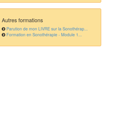
Autres formations
Parution de mon LIVRE sur la Sonothérap...
Formation en Sonothérapie - Module 1...