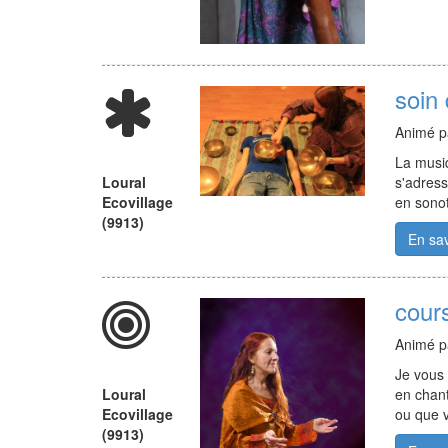
soin
Animé 
La musiq
Loural
s'adress
Ecovillage
en sonoth
(9913)
En sav
cour
Animé 
Je vous 
Loural
en chant
Ecovillage
ou que v
(9913)