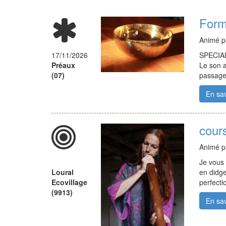
Form
Animé 
17/11/2026
SPECIAL 
Préaux
Le son a 
(07)
passage 
En sav
cour
Animé 
Je vous 
Loural
en didge
Ecovillage
perfecti
(9913)
En sav